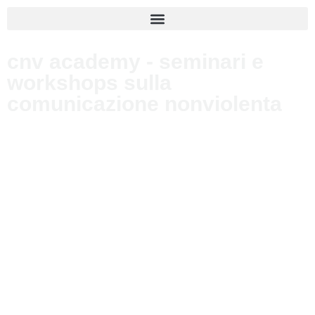
cnv academy - seminari e
workshops sulla
comunicazione nonviolenta