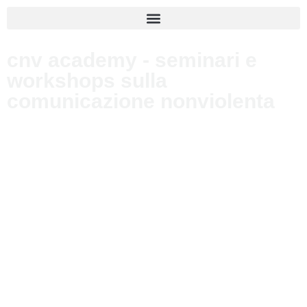
cnv academy - seminari e
workshops sulla
comunicazione nonviolenta