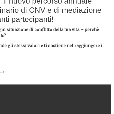
r il nuovo percorso annuale
minario di CNV e di mediazione
nti partecipanti!
i situazione di conflitto della tua vita – perchè
ndo?
e gli stessi valori e ti sostiene nel raggiungere i
 …>