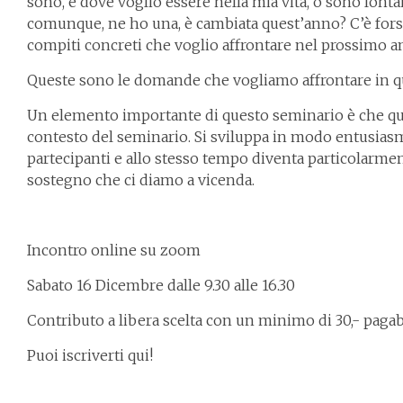
sono, è dove voglio essere nella mia vita, o sono lontan
comunque, ne ho una, è cambiata quest’anno? C’è fors
compiti concreti che voglio affrontare nel prossimo 
Queste sono le domande che vogliamo affrontare in que
Un elemento importante di questo seminario è che que
contesto del seminario. Si sviluppa in modo entusiasma
partecipanti e allo stesso tempo diventa particolarmen
sostegno che ci diamo a vicenda.
Incontro online su zoom
Sabato 16 Dicembre dalle 9.30 alle 16.30
Contributo a libera scelta con un minimo di 30,- pagab
Puoi iscriverti qui!