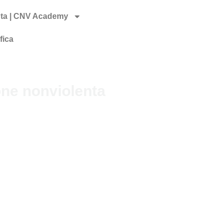
nta | CNV Academy
fica
ne nonviolenta