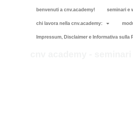
benvenuti a cnv.academy!
seminari e
chi lavora nella cnv.academy:
modu
Impressum, Disclaimer e Informativa sulla 
cnv academy - seminari